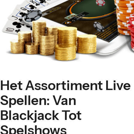
Het Assortiment Live
Spellen: Van
Blackjack Tot
Spelshows