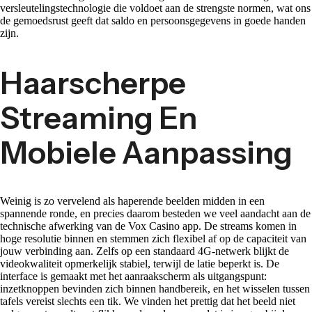
versleutelingstechnologie die voldoet aan de strengste normen, wat ons
de gemoedsrust geeft dat saldo en persoonsgegevens in goede handen
zijn.
Haarscherpe
Streaming En
Mobiele Aanpassing
Weinig is zo vervelend als haperende beelden midden in een
spannende ronde, en precies daarom besteden we veel aandacht aan de
technische afwerking van de Vox Casino app. De streams komen in
hoge resolutie binnen en stemmen zich flexibel af op de capaciteit van
jouw verbinding aan. Zelfs op een standaard 4G-netwerk blijkt de
videokwaliteit opmerkelijk stabiel, terwijl de latie beperkt is. De
interface is gemaakt met het aanraakscherm als uitgangspunt:
inzetknoppen bevinden zich binnen handbereik, en het wisselen tussen
tafels vereist slechts een tik. We vinden het prettig dat het beeld niet