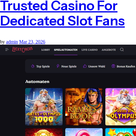
Trusted Casino For
Dedicated Slot Fans
by
admin
Mar 23, 2026