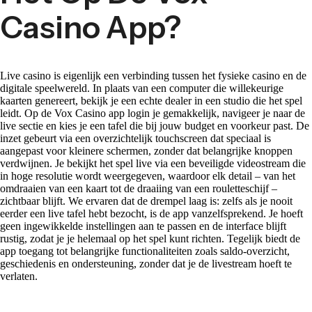
Casino App?
Live casino is eigenlijk een verbinding tussen het fysieke casino en de
digitale speelwereld. In plaats van een computer die willekeurige
kaarten genereert, bekijk je een echte dealer in een studio die het spel
leidt. Op de Vox Casino app login je gemakkelijk, navigeer je naar de
live sectie en kies je een tafel die bij jouw budget en voorkeur past. De
inzet gebeurt via een overzichtelijk touchscreen dat speciaal is
aangepast voor kleinere schermen, zonder dat belangrijke knoppen
verdwijnen. Je bekijkt het spel live via een beveiligde videostream die
in hoge resolutie wordt weergegeven, waardoor elk detail – van het
omdraaien van een kaart tot de draaiing van een rouletteschijf –
zichtbaar blijft. We ervaren dat de drempel laag is: zelfs als je nooit
eerder een live tafel hebt bezocht, is de app vanzelfsprekend. Je hoeft
geen ingewikkelde instellingen aan te passen en de interface blijft
rustig, zodat je je helemaal op het spel kunt richten. Tegelijk biedt de
app toegang tot belangrijke functionaliteiten zoals saldo-overzicht,
geschiedenis en ondersteuning, zonder dat je de livestream hoeft te
verlaten.