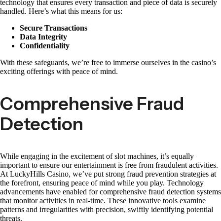
technology that ensures every transaction and piece of data is securely
handled. Here’s what this means for us:
Secure Transactions
Data Integrity
Confidentiality
With these safeguards, we’re free to immerse ourselves in the casino’s
exciting offerings with peace of mind.
Comprehensive Fraud
Detection
While engaging in the excitement of slot machines, it’s equally
important to ensure our entertainment is free from fraudulent activities.
At LuckyHills Casino, we’ve put strong fraud prevention strategies at
the forefront, ensuring peace of mind while you play. Technology
advancements have enabled for comprehensive fraud detection systems
that monitor activities in real-time. These innovative tools examine
patterns and irregularities with precision, swiftly identifying potential
threats.