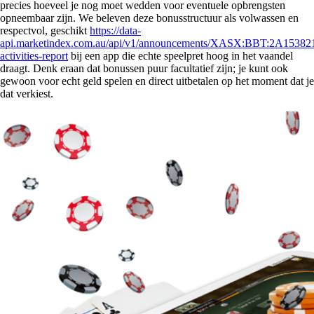
precies hoeveel je nog moet wedden voor eventuele opbrengsten
opneembaar zijn. We beleven deze bonusstructuur als volwassen en
respectvol, geschikt
https://data-
api.marketindex.com.au/api/v1/announcements/XASX:BBT:2A1538210/
activities-report
bij een app die echte speelpret hoog in het vaandel
draagt. Denk eraan dat bonussen puur facultatief zijn; je kunt ook
gewoon voor echt geld spelen en direct uitbetalen op het moment dat je
dat verkiest.