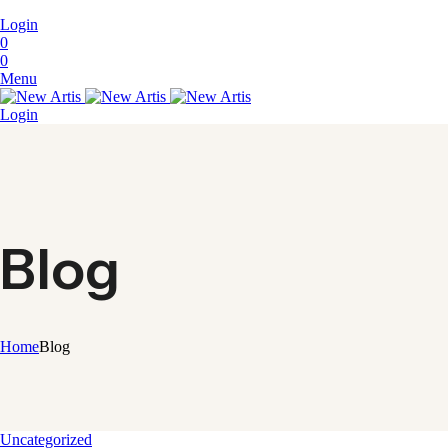
Login
0
0
Menu
Login
Blog
Home
Blog
Uncategorized