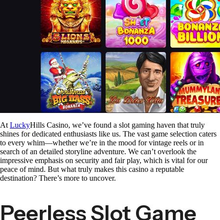
At
Lucky
Hills Casino, we’ve found a slot gaming haven that truly
shines for dedicated enthusiasts like us. The vast game selection caters
to every whim—whether we’re in the mood for vintage reels or in
search of an detailed storyline adventure. We can’t overlook the
impressive emphasis on security and fair play, which is vital for our
peace of mind. But what truly makes this casino a reputable
destination? There’s more to uncover.
Peerless Slot Game