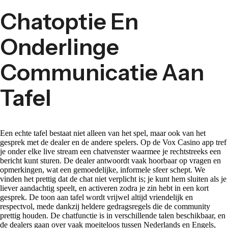
Chatoptie En
Onderlinge
Communicatie Aan
Tafel
Een echte tafel bestaat niet alleen van het spel, maar ook van het
gesprek met de dealer en de andere spelers. Op de Vox Casino app tref
je onder elke live stream een chatvenster waarmee je rechtstreeks een
bericht kunt sturen. De dealer antwoordt vaak hoorbaar op vragen en
opmerkingen, wat een gemoedelijke, informele sfeer schept. We
vinden het prettig dat de chat niet verplicht is; je kunt hem sluiten als je
liever aandachtig speelt, en activeren zodra je zin hebt in een kort
gesprek. De toon aan tafel wordt vrijwel altijd vriendelijk en
respectvol, mede dankzij heldere gedragsregels die de community
prettig houden. De chatfunctie is in verschillende talen beschikbaar, en
de dealers gaan over vaak moeiteloos tussen Nederlands en Engels,