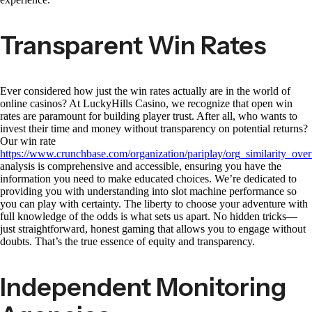
Transparent Win Rates
Ever considered how just the win rates actually are in the world of
online casinos? At LuckyHills Casino, we recognize that open win
rates are paramount for building player trust. After all, who wants to
invest their time and money without transparency on potential returns?
Our win rate
https://www.crunchbase.com/organization/pariplay/org_similarity_ove
analysis is comprehensive and accessible, ensuring you have the
information you need to make educated choices. We’re dedicated to
providing you with understanding into slot machine performance so
you can play with certainty. The liberty to choose your adventure with
full knowledge of the odds is what sets us apart. No hidden tricks—
just straightforward, honest gaming that allows you to engage without
doubts. That’s the true essence of equity and transparency.
Independent Monitoring