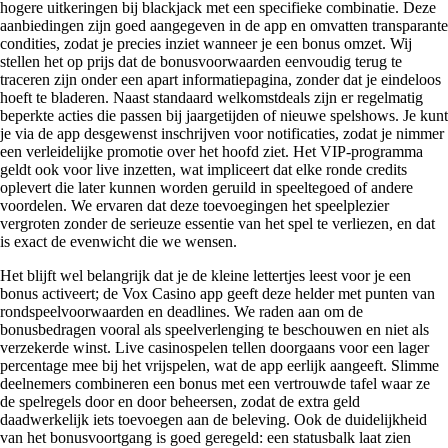
hogere uitkeringen bij blackjack met een specifieke combinatie. Deze
aanbiedingen zijn goed aangegeven in de app en omvatten transparante
condities, zodat je precies inziet wanneer je een bonus omzet. Wij
stellen het op prijs dat de bonusvoorwaarden eenvoudig terug te
traceren zijn onder een apart informatiepagina, zonder dat je eindeloos
hoeft te bladeren. Naast standaard welkomstdeals zijn er regelmatig
beperkte acties die passen bij jaargetijden of nieuwe spelshows. Je kunt
je via de app desgewenst inschrijven voor notificaties, zodat je nimmer
een verleidelijke promotie over het hoofd ziet. Het VIP-programma
geldt ook voor live inzetten, wat impliceert dat elke ronde credits
oplevert die later kunnen worden geruild in speeltegoed of andere
voordelen. We ervaren dat deze toevoegingen het speelplezier
vergroten zonder de serieuze essentie van het spel te verliezen, en dat
is exact de evenwicht die we wensen.
Het blijft wel belangrijk dat je de kleine lettertjes leest voor je een
bonus activeert; de Vox Casino app geeft deze helder met punten van
rondspeelvoorwaarden en deadlines. We raden aan om de
bonusbedragen vooral als speelverlenging te beschouwen en niet als
verzekerde winst. Live casinospelen tellen doorgaans voor een lager
percentage mee bij het vrijspelen, wat de app eerlijk aangeeft. Slimme
deelnemers combineren een bonus met een vertrouwde tafel waar ze
de spelregels door en door beheersen, zodat de extra geld
daadwerkelijk iets toevoegen aan de beleving. Ook de duidelijkheid
van het bonusvoortgang is goed geregeld: een statusbalk laat zien